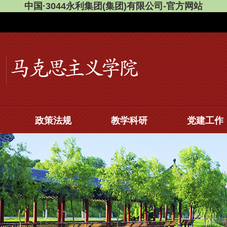
中国·3044永利集团(集团)有限公司-官方网站
政策法规
教学科研
党建工作