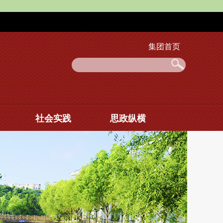
集团首页
社会实践
思政纵横