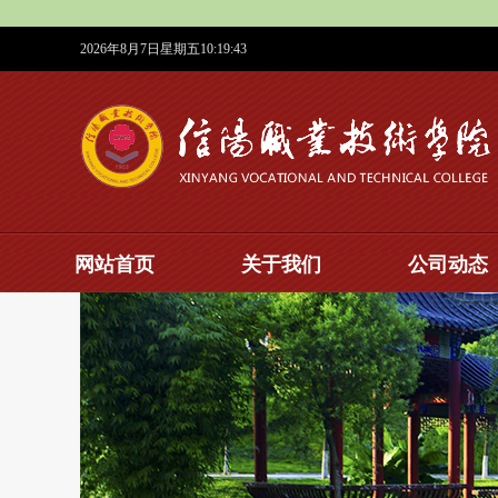
2026年8月7日星期五10:19:44
网站首页
关于我们
公司动态