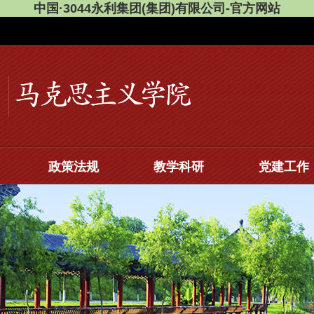
中国·3044永利集团(集团)有限公司-官方网站
政策法规
教学科研
党建工作