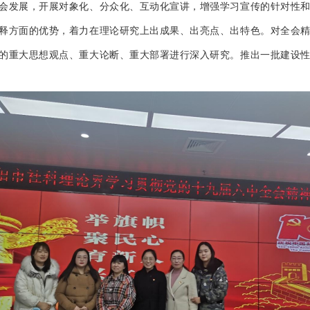
会发展，开展对象化、分众化、互动化宣讲，增强学习宣传的针对性
释方面的优势，着力在理论研究上出成果、出亮点、出特色。对全会
的重大思想观点、重大论断、重大部署进行深入研究。推出一批建设