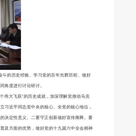
奋斗的历史经验、学习党的百年光辉历程、做好
不同角度进行讨论研讨。
四个伟大飞跃”的历史成就，加深理解党推动马克
确立习近平同志党中央的核心、全党的核心地位，
程的决定性意义。二要守正创新做好宣传阐释。要
讲普及方面的优势，做好党的十九届六中全会精神