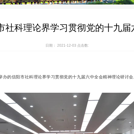
阳市社科理论界学习贯彻党的十九
日期： 2021-12-03 点击数:
举办的信阳市社科理论界学习贯彻党的十九届六中全会精神理论研讨会