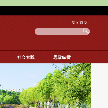
集团首页
社会实践
思政纵横