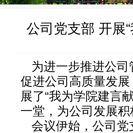
公司党支部 开展
为进一步推进公司
促进公司高质量发展
展
了
“
我为
学
院建言
一堂，为公司发展积
会议伊始，公司党