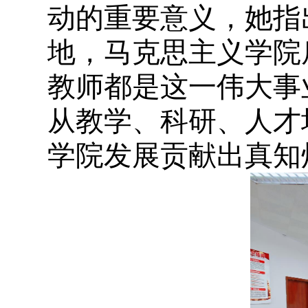
动的重要意义
，
她指
地，马
克思主义学
院
教师都是这一伟大事
从教学、科研、人才
学
院发展贡献出真知