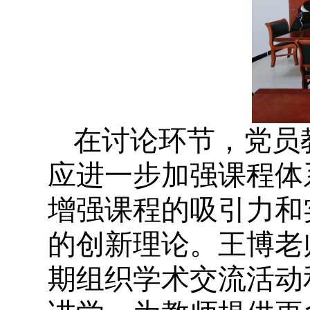
在讨论环节，党员
应进一步加强课程体
增强课程的吸引力和
的创新理论。王博老
期组织学术交流活动